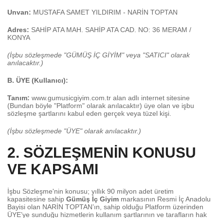
Unvan:
MUSTAFA SAMET YILDIRIM - NARİN TOPTAN
Adres:
SAHİP ATA MAH. SAHİP ATA CAD. NO: 36 MERAM /
KONYA
(İşbu sözleşmede "GÜMÜŞ İÇ GİYİM" veya "SATICI" olarak
anılacaktır.)
B. ÜYE (Kullanıcı):
Tanım:
www.gumusicgiyim.com.tr
alan adlı internet sitesine
(Bundan böyle "Platform" olarak anılacaktır) üye olan ve işbu
sözleşme şartlarını kabul eden gerçek veya tüzel kişi.
(İşbu sözleşmede "ÜYE" olarak anılacaktır.)
2. SÖZLEŞMENİN KONUSU
VE KAPSAMI
İşbu Sözleşme'nin konusu; yıllık 90 milyon adet üretim
kapasitesine sahip
Gümüş İç Giyim
markasının Resmi İç Anadolu
Bayisi olan NARİN TOPTAN’ın, sahip olduğu Platform üzerinden
ÜYE’ye sunduğu hizmetlerin kullanım şartlarının ve tarafların hak