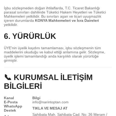
İşbu sözleşmeden doğan ihtilaflarda, T.C. Ticaret Bakanlığı
parasal sınırları dahilinde Tüketici Hakem Heyetleri ve Tüketici
Mahkemeleri yetkilidir. Bu sınırları aşan ve ticari uyuşmazlık
içeren durumlarda
KONYA Mahkemeleri ve İcra Daireleri
yetkilidir.
6. YÜRÜRLÜK
ÜYE'nin üyelik kaydını tamamlaması, işbu sözleşmenin tüm
maddelerini okuduğu ve kabul ettiği anlamına gelir. Sözleşme,
üyelik işlemi tamamlandığı anda karşılıklı olarak yürürlüğe
girmiştir.
📞 KURUMSAL İLETİŞİM
BİLGİLERİ
Kanal
Bilgi
E-Posta
info@narintoptan.com
WhatsApp
TIKLA VE MESAJ AT
Destek
Sahibata Mah. Sahibata Cad. No: 36 Meram /