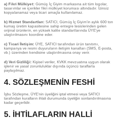
a) Fikri Mülkiyet:
Gümüş İç Giyim markasına ait tüm logolar,
tasarımlar ve içerikler fikri mülkiyet koruması altındadır. İzinsiz
kopyalanamaz veya ticari amaçla kullanılamaz.
b) Hizmet Standartları:
SATICI, Gümüş İç Giyim'in aylık 600 ton
kumaş üretim kapasitesine sahip entegre tesislerinden gelen
orijinal ürünlerin, en yüksek kalite standartlarında ÜYE'ye
ulaştırılmasını koordine eder.
c) Ticari İletişim:
ÜYE, SATICI tarafından ürün tanıtımı,
kampanya ve resmi duyuruların iletişim kanalları (SMS, E-posta,
vb.) üzerinden kendisine ulaştırılmasına onay verir.
d) Veri Gizliliği:
Kişisel veriler, KVKK mevzuatına uygun olarak
işlenir ve yasal zorunluluklar dışında üçüncü taraflarla
paylaşılmaz.
4. SÖZLEŞMENİN FESHİ
İşbu Sözleşme, ÜYE'nin üyeliğini iptal etmesi veya SATICI
tarafından kuralların ihlali durumunda üyeliğin sonlandırılmasına
kadar geçerlidir.
5. İHTİLAFLARIN HALLİ