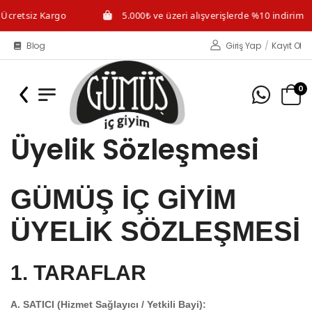
Ücretsiz Kargo
5.000₺ ve üzeri alışverişlerde %10 indirim
Blog
Giriş Yap
/
Kayıt Ol
0
Üyelik Sözleşmesi
GÜMÜŞ İÇ GİYİM
ÜYELİK SÖZLEŞMESİ
1. TARAFLAR
A. SATICI (Hizmet Sağlayıcı / Yetkili Bayi):